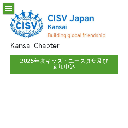
ようこそ
ご挨拶
Kansai Chapter
お知らせ
公式Instagram
2026年度キッズ・ユース募集及び
参加申込
スケジュール
Contact Us
リンク
ギャラリー
2026年度キッズ・ユース募集及び参加申込