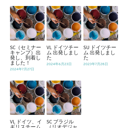
SC（セミナー
VL ドイツチー
SU ドイツチー
キャンプ）出
ム 出発しまし
ム 出発しまし
発し、到着し
た
た
ました！
2024年6月23日
2023年7月28日
2024年7月27日
VL ドイツ、イ
SC ブラジル
ギリスチーム
（リオデジャ